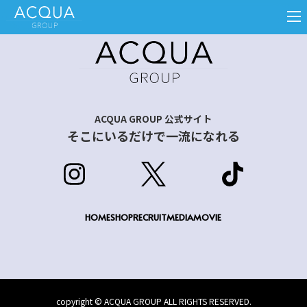
Skip
to
the
content
ACQUA GROUP 公式サイト
そこにいるだけで一流になれる
HOME
SHOP
RECRUIT
MEDIA
MOVIE
copyright © ACQUA GROUP ALL RIGHTS RESERVED.